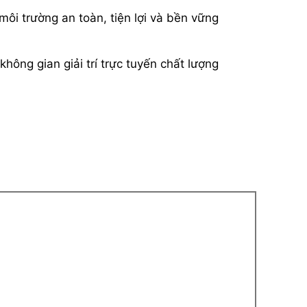
ôi trường an toàn, tiện lợi và bền vững
ông gian giải trí trực tuyến chất lượng