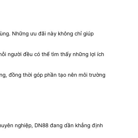
dùng. Những ưu đãi này không chỉ giúp
i người đều có thể tìm thấy những lợi ích
ùng, đồng thời góp phần tạo nên môi trường
ợ chuyên nghiệp, DN88 đang dần khẳng định