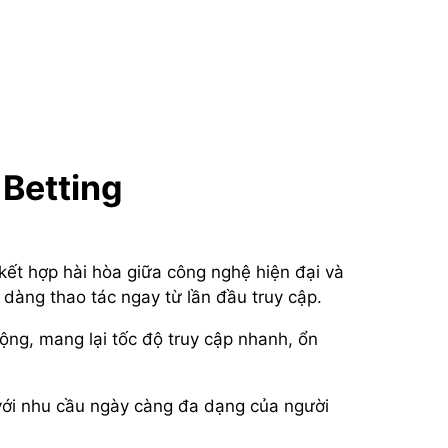
 Betting
kết hợp hài hòa giữa công nghệ hiện đại và
ễ dàng thao tác ngay từ lần đầu truy cập.
ộng, mang lại tốc độ truy cập nhanh, ổn
p với nhu cầu ngày càng đa dạng của người