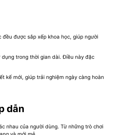
c đều được sắp xếp khoa học, giúp người
 dụng trong thời gian dài. Điều này đặc
ết kế mới, giúp trải nghiệm ngày càng hoàn
p dẫn
hác nhau của người dùng. Từ những trò chơi
dạng và mới mẻ.