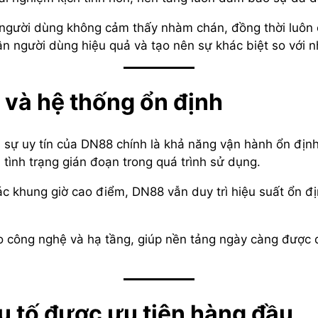
 người dùng không cảm thấy nhàm chán, đồng thời luôn
ân người dùng hiệu quả và tạo nên sự khác biệt so với n
 và hệ thống ổn định
 sự uy tín của DN88 chính là khả năng vận hành ổn địn
tình trạng gián đoạn trong quá trình sử dụng.
các khung giờ cao điểm, DN88 vẫn duy trì hiệu suất ổn đ
 công nghệ và hạ tầng, giúp nền tảng ngày càng được đán
ếu tố được ưu tiên hàng đầu