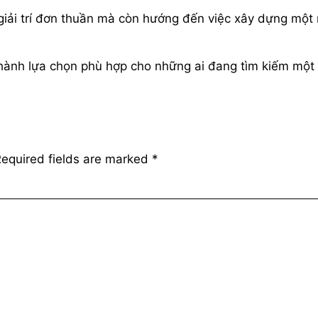
iải trí đơn thuần mà còn hướng đến việc xây dựng một m
ành lựa chọn phù hợp cho những ai đang tìm kiếm một kh
equired fields are marked
*