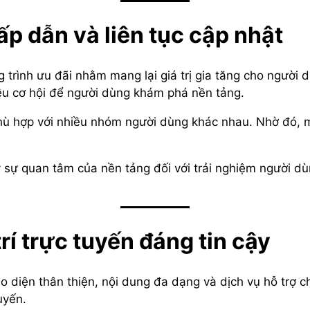
ấp dẫn và liên tục cập nhật
 trình ưu đãi nhằm mang lại giá trị gia tăng cho người 
ều cơ hội để người dùng khám phá nền tảng.
hù hợp với nhiều nhóm người dùng khác nhau. Nhờ đó, mỗ
y sự quan tâm của nền tảng đối với trải nghiệm người d
rí trực tuyến đáng tin cậy
iao diện thân thiện, nội dung đa dạng và dịch vụ hỗ tr
tuyến.