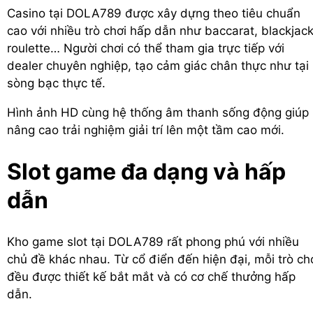
Casino tại DOLA789 được xây dựng theo tiêu chuẩn
cao với nhiều trò chơi hấp dẫn như baccarat, blackjack
roulette… Người chơi có thể tham gia trực tiếp với
dealer chuyên nghiệp, tạo cảm giác chân thực như tại
sòng bạc thực tế.
Hình ảnh HD cùng hệ thống âm thanh sống động giúp
nâng cao trải nghiệm giải trí lên một tầm cao mới.
Slot game đa dạng và hấp
dẫn
Kho game slot tại DOLA789 rất phong phú với nhiều
chủ đề khác nhau. Từ cổ điển đến hiện đại, mỗi trò ch
đều được thiết kế bắt mắt và có cơ chế thưởng hấp
dẫn.