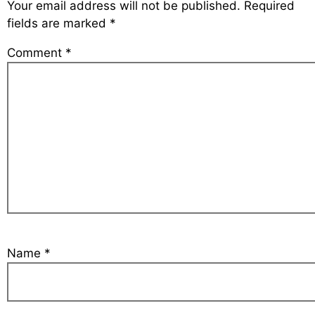
Your email address will not be published.
Required
fields are marked
*
Comment
*
Name
*