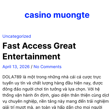
Skip
to
casino muongte
content
Uncategorized
Fast Access Great
Entertainment
April 13, 2026
/
No Comments
DOLA789 là một trong những nhà cái cá cược trực
tuyến uy tín và chất lượng hàng đầu hiện nay, được
đông đảo người chơi tin tưởng và lựa chọn. Với hệ
thống vận hành ổn định, giao diện thân thiện cùng dịc
vụ chuyên nghiệp, nền tảng này mang đến trải nghiệm
giải trí mượt mà, an toàn và hấp dẫn cho mọi người