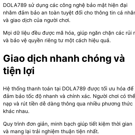
DOLA789 sử dụng các công nghệ bảo mật hiện đại
nhằm đảm bảo an toàn tuyệt đối cho thông tin cá nhâ
và giao dịch của người chơi.
Mọi dữ liệu đều được mã hóa, giúp ngăn chặn các rủi 
và bảo vệ quyền riêng tư một cách hiệu quả.
Giao dịch nhanh chóng và
tiện lợi
Hệ thống thanh toán tại DOLA789 được tối ưu hóa để
đảm bảo tốc độ nhanh và chính xác. Người chơi có th
nạp và rút tiền dễ dàng thông qua nhiều phương thức
khác nhau.
Quy trình đơn giản, minh bạch giúp tiết kiệm thời gian
và mang lại trải nghiệm thuận tiện nhất.