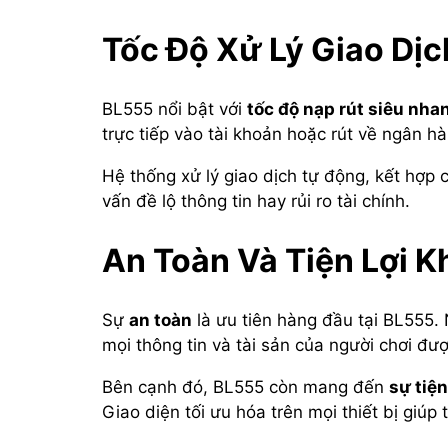
Tốc Độ Xử Lý Giao Dị
BL555 nổi bật với
tốc độ nạp rút siêu nha
trực tiếp vào tài khoản hoặc rút về ngân h
Hệ thống xử lý giao dịch tự động, kết hợp 
vấn đề lộ thông tin hay rủi ro tài chính.
An Toàn Và Tiện Lợi K
Sự
an toàn
là ưu tiên hàng đầu tại BL555.
mọi thông tin và tài sản của người chơi đượ
Bên cạnh đó, BL555 còn mang đến
sự tiện
Giao diện tối ưu hóa trên mọi thiết bị giúp