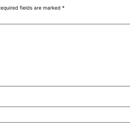
equired fields are marked
*