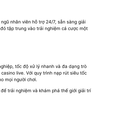
ngũ nhân viên hỗ trợ 24/7, sẵn sàng giải
 đó tập trung vào trải nghiệm cá cược một
nghiệp, tốc độ xử lý nhanh và đa dạng trò
casino live. Với quy trình nạp rút siêu tốc
ho mọi người chơi.
ể trải nghiệm và khám phá thế giới giải trí