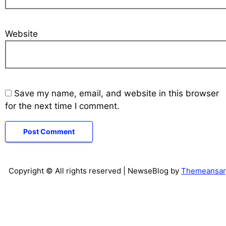
Website
Save my name, email, and website in this browser
for the next time I comment.
Copyright © All rights reserved
| NewseBlog by
Themeansar