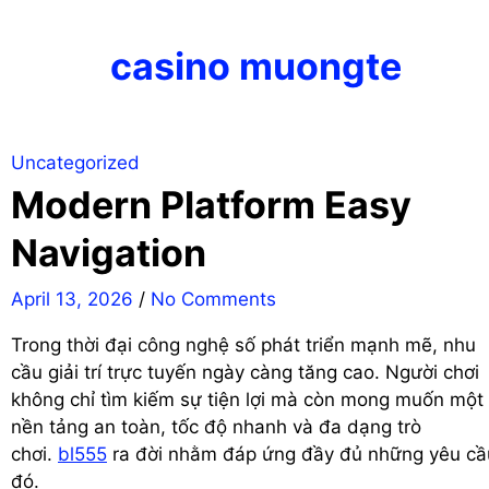
Skip
to
casino muongte
content
Uncategorized
Modern Platform Easy
Navigation
April 13, 2026
/
No Comments
Trong thời đại công nghệ số phát triển mạnh mẽ, nhu
cầu giải trí trực tuyến ngày càng tăng cao. Người chơi
không chỉ tìm kiếm sự tiện lợi mà còn mong muốn một
nền tảng an toàn, tốc độ nhanh và đa dạng trò
chơi.
bl555
ra đời nhằm đáp ứng đầy đủ những yêu cầ
đó.