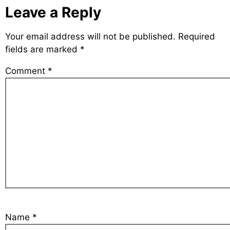
Leave a Reply
Your email address will not be published.
Required
fields are marked
*
Comment
*
Name
*