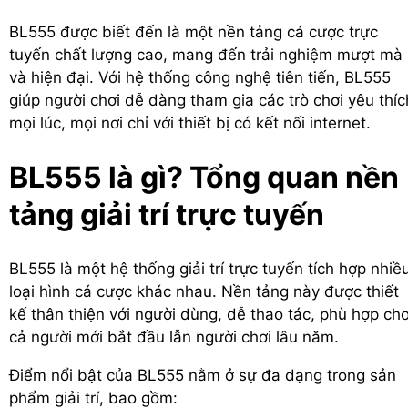
BL555 được biết đến là một nền tảng cá cược trực
tuyến chất lượng cao, mang đến trải nghiệm mượt mà
và hiện đại. Với hệ thống công nghệ tiên tiến, BL555
giúp người chơi dễ dàng tham gia các trò chơi yêu thíc
mọi lúc, mọi nơi chỉ với thiết bị có kết nối internet.
BL555 là gì? Tổng quan nền
tảng giải trí trực tuyến
BL555 là một hệ thống giải trí trực tuyến tích hợp nhiề
loại hình cá cược khác nhau. Nền tảng này được thiết
kế thân thiện với người dùng, dễ thao tác, phù hợp ch
cả người mới bắt đầu lẫn người chơi lâu năm.
Điểm nổi bật của BL555 nằm ở sự đa dạng trong sản
phẩm giải trí, bao gồm: