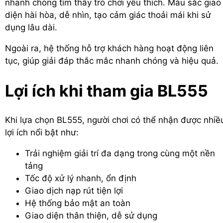
nhanh chóng tìm thấy trò chơi yêu thích. Màu sắc giao
diện hài hòa, dễ nhìn, tạo cảm giác thoải mái khi sử
dụng lâu dài.
Ngoài ra, hệ thống hỗ trợ khách hàng hoạt động liên
tục, giúp giải đáp thắc mắc nhanh chóng và hiệu quả.
Lợi ích khi tham gia BL555
Khi lựa chọn BL555, người chơi có thể nhận được nhiề
lợi ích nổi bật như:
Trải nghiệm giải trí đa dạng trong cùng một nền
tảng
Tốc độ xử lý nhanh, ổn định
Giao dịch nạp rút tiện lợi
Hệ thống bảo mật an toàn
Giao diện thân thiện, dễ sử dụng