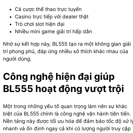
Cá cược thể thao trực tuyến
Casino trực tiếp với dealer thật
Trò chơi slot hiện đại
Nhiều mini game giải trí hấp dẫn
Nhờ sự kết hợp này, BL555 tạo ra một không gian giải
trí phong phú, đáp ứng nhiều sở thích khác nhau của
người dùng.
Công nghệ hiện đại giúp
BL555 hoạt động vượt trội
Một trong những yếu tố quan trọng làm nên sự khác
biệt của BL555 chính là công nghệ vận hành tiên tiến.
Nền tảng này được tối ưu hóa để đảm bảo tốc độ xử l
nhanh và ổn định ngay cả khi có lượng người truy cập