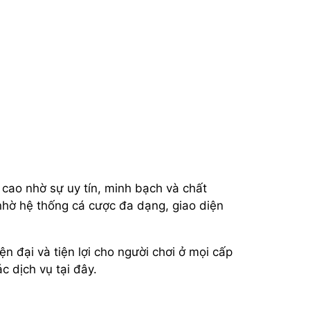
 cao nhờ sự uy tín, minh bạch và chất
 nhờ hệ thống cá cược đa dạng, giao diện
n đại và tiện lợi cho người chơi ở mọi cấp
 dịch vụ tại đây.