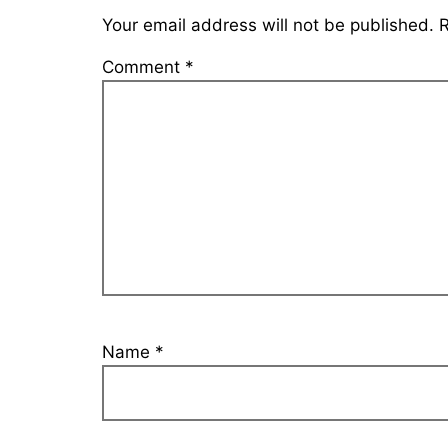
Your email address will not be published.
R
Comment
*
Name
*