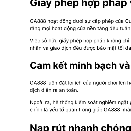
Giấy phép hợp pháp v
GA888 hoạt động dưới sự cấp phép của Cur
rằng mọi hoạt động của nền tảng đều tuân
Việc sở hữu giấy phép hợp pháp không chỉ 
nhân và giao dịch đều được bảo mật tối đa,
Cam kết minh bạch và
GA888 luôn đặt lợi ích của người chơi lên
dịch diễn ra an toàn.
Ngoài ra, hệ thống kiểm soát nghiêm ngặt
chính là yếu tố quan trọng giúp GA888 nhậ
Nạp rút nhanh chóng 