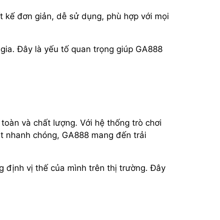
t kế đơn giản, dễ sử dụng, phù hợp với mọi
 gia. Đây là yếu tố quan trọng giúp GA888
toàn và chất lượng. Với hệ thống trò chơi
út nhanh chóng, GA888 mang đến trải
định vị thế của mình trên thị trường. Đây