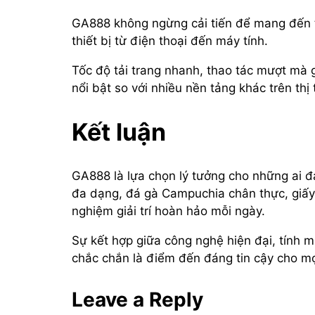
GA888 không ngừng cải tiến để mang đến tr
thiết bị từ điện thoại đến máy tính.
Tốc độ tải trang nhanh, thao tác mượt mà g
nổi bật so với nhiều nền tảng khác trên thị 
Kết luận
GA888 là lựa chọn lý tưởng cho những ai đa
đa dạng, đá gà Campuchia chân thực, giấ
nghiệm giải trí hoàn hảo mỗi ngày.
Sự kết hợp giữa công nghệ hiện đại, tính 
chắc chắn là điểm đến đáng tin cậy cho mọi
Leave a Reply