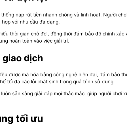
hống nạp rút tiền nhanh chóng và linh hoạt. Người chơi 
ù hợp với nhu cầu đa dạng.
hiểu thời gian chờ đợi, đồng thời đảm bảo độ chính xác v
ung hoàn toàn vào việc giải trí.
 giao dịch
ều được mã hóa bằng công nghệ hiện đại, đảm bảo thôn
ế tối đa các lỗi phát sinh trong quá trình sử dụng.
 luôn sẵn sàng giải đáp mọi thắc mắc, giúp người chơi 
ng tối ưu