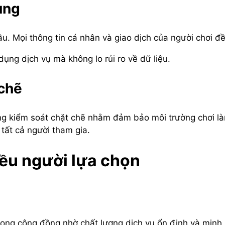
ùng
u. Mọi thông tin cá nhân và giao dịch của người chơi 
ụng dịch vụ mà không lo rủi ro về dữ liệu.
 chẽ
g kiểm soát chặt chẽ nhằm đảm bảo môi trường chơi là
tất cả người tham gia.
ều người lựa chọn
ong cộng đồng nhờ chất lượng dịch vụ ổn định và minh b