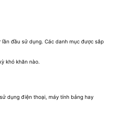
từ lần đầu sử dụng. Các danh mục được sắp
kỳ khó khăn nào.
 sử dụng điện thoại, máy tính bảng hay