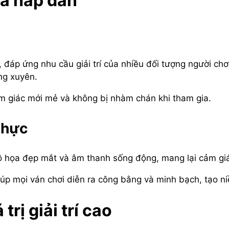
và hấp dẫn
đáp ứng nhu cầu giải trí của nhiều đối tượng người chơi
ng xuyên.
m giác mới mẻ và không bị nhàm chán khi tham gia.
 thực
đồ họa đẹp mắt và âm thanh sống động, mang lại cảm giá
úp mọi ván chơi diễn ra công bằng và minh bạch, tạo ni
trị giải trí cao