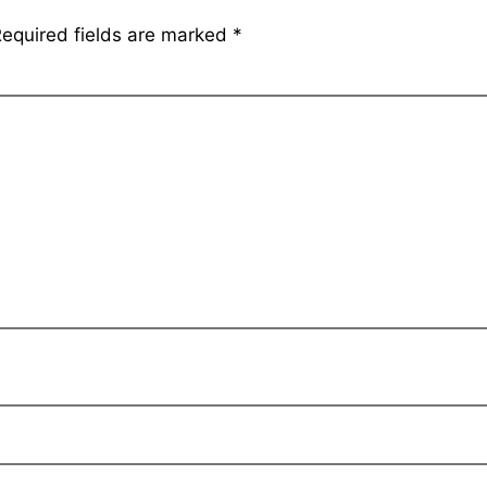
equired fields are marked
*