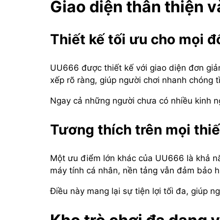
Giao diện thân thiện 
Thiết kế tối ưu cho mọi đ
UU666 được thiết kế với giao diện đơn gi
xếp rõ ràng, giúp người chơi nhanh chóng tì
Ngay cả những người chưa có nhiều kinh n
Tương thích trên mọi thiế
Một ưu điểm lớn khác của UU666 là khả năn
máy tính cá nhân, nền tảng vẫn đảm bảo hi
Điều này mang lại sự tiện lợi tối đa, giúp ngư