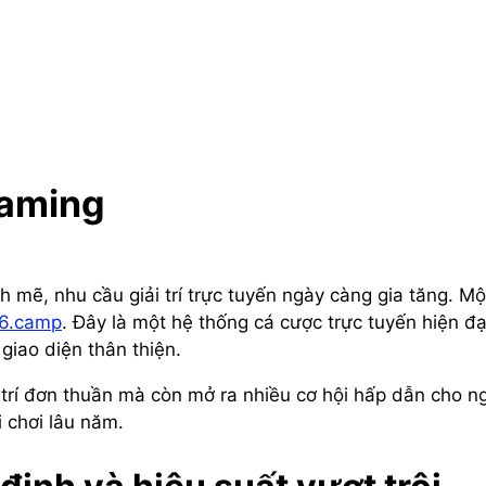
Gaming
h mẽ, nhu cầu giải trí trực tuyến ngày càng gia tăng. M
6.camp
. Đây là một hệ thống cá cược trực tuyến hiện đ
giao diện thân thiện.
trí đơn thuần mà còn mở ra nhiều cơ hội hấp dẫn cho ngườ
 chơi lâu năm.