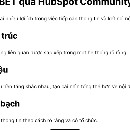
 8XBET qua HubSpot Communit
i nhiều lợi ích trong việc tiếp cận thông tin và kết nối n
 trúc
ung liên quan được sắp xếp trong một hệ thống rõ ràng.
ệu
ều nền tảng khác nhau, tạo cái nhìn tổng thể hơn về nội 
 bạch
hông tin theo cách rõ ràng và có tổ chức.