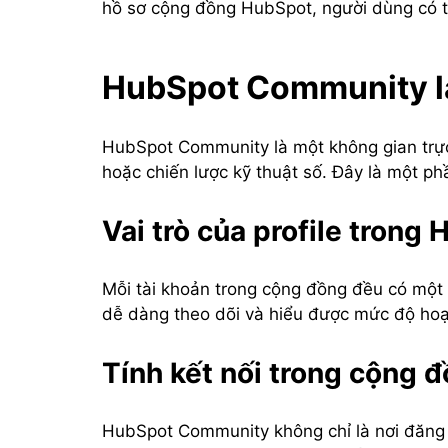
hồ sơ cộng đồng HubSpot, người dùng có thể
HubSpot Community là
HubSpot Community là một không gian trực 
hoặc chiến lược kỹ thuật số. Đây là một ph
Vai trò của profile tron
Mỗi tài khoản trong cộng đồng đều có một hồ
dễ dàng theo dõi và hiểu được mức độ hoạt
Tính kết nối trong cộng 
HubSpot Community không chỉ là nơi đăng b