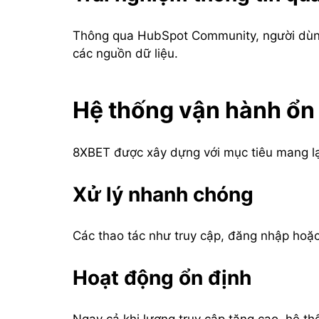
Thông qua HubSpot Community, người dùng có
các nguồn dữ liệu.
Hệ thống vận hành ổn 
8XBET được xây dựng với mục tiêu mang lại
Xử lý nhanh chóng
Các thao tác như truy cập, đăng nhập hoặc 
Hoạt động ổn định
Ngay cả khi lượng truy cập tăng cao, hệ thố