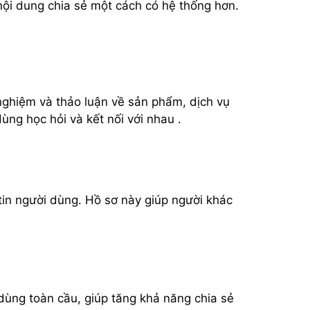
 nội dung chia sẻ một cách có hệ thống hơn.
nghiệm và thảo luận về sản phẩm, dịch vụ
ùng học hỏi và kết nối với nhau .
 tin người dùng. Hồ sơ này giúp người khác
dùng toàn cầu, giúp tăng khả năng chia sẻ