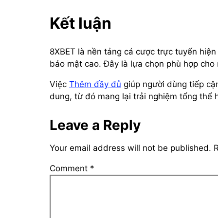
Kết luận
8XBET là nền tảng cá cược trực tuyến hiện 
bảo mật cao. Đây là lựa chọn phù hợp cho nh
Việc
Thêm đầy đủ
giúp người dùng tiếp cận
dung, từ đó mang lại trải nghiệm tổng thể
Leave a Reply
Your email address will not be published.
R
Comment
*