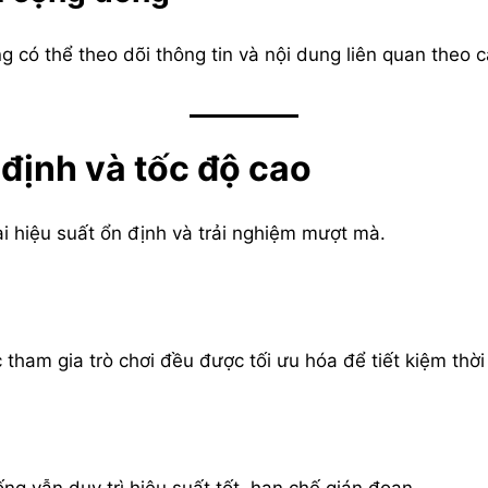
 thể theo dõi thông tin và nội dung liên quan theo các
định và tốc độ cao
 hiệu suất ổn định và trải nghiệm mượt mà.
tham gia trò chơi đều được tối ưu hóa để tiết kiệm thời
ng vẫn duy trì hiệu suất tốt, hạn chế gián đoạn.