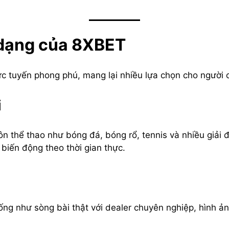
a dạng của 8XBET
rực tuyến phong phú, mang lại nhiều lựa chọn cho người c
i
n thể thao như bóng đá, bóng rổ, tennis và nhiều giải 
 biến động theo thời gian thực.
ống như sòng bài thật với dealer chuyên nghiệp, hình ả