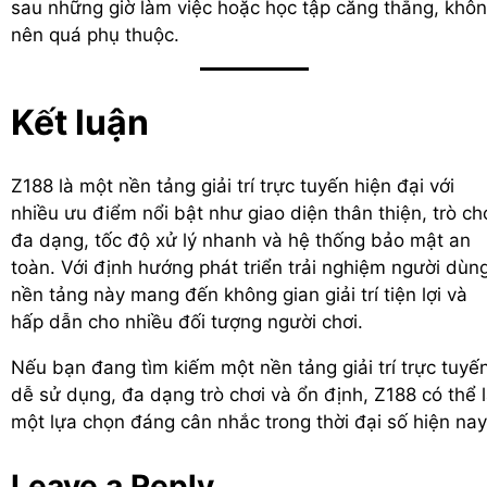
sau những giờ làm việc hoặc học tập căng thẳng, khô
nên quá phụ thuộc.
Kết luận
Z188 là một nền tảng giải trí trực tuyến hiện đại với
nhiều ưu điểm nổi bật như giao diện thân thiện, trò ch
đa dạng, tốc độ xử lý nhanh và hệ thống bảo mật an
toàn. Với định hướng phát triển trải nghiệm người dùng
nền tảng này mang đến không gian giải trí tiện lợi và
hấp dẫn cho nhiều đối tượng người chơi.
Nếu bạn đang tìm kiếm một nền tảng giải trí trực tuyế
dễ sử dụng, đa dạng trò chơi và ổn định, Z188 có thể 
một lựa chọn đáng cân nhắc trong thời đại số hiện nay
Leave a Reply