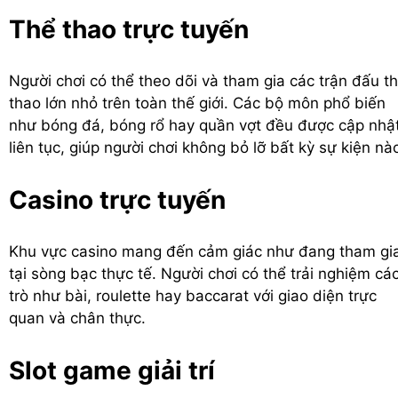
Thể thao trực tuyến
Người chơi có thể theo dõi và tham gia các trận đấu t
thao lớn nhỏ trên toàn thế giới. Các bộ môn phổ biến
như bóng đá, bóng rổ hay quần vợt đều được cập nhậ
liên tục, giúp người chơi không bỏ lỡ bất kỳ sự kiện nà
Casino trực tuyến
Khu vực casino mang đến cảm giác như đang tham gi
tại sòng bạc thực tế. Người chơi có thể trải nghiệm cá
trò như bài, roulette hay baccarat với giao diện trực
quan và chân thực.
Slot game giải trí