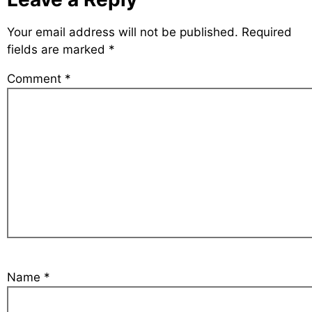
Your email address will not be published.
Required
fields are marked
*
Comment
*
Name
*